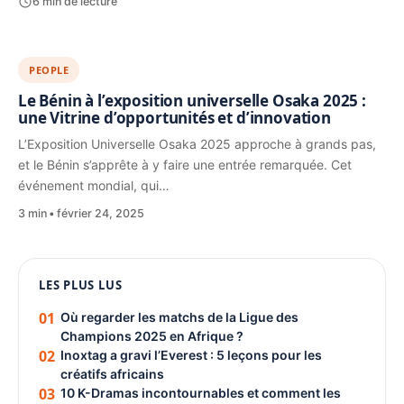
6 min de lecture
PEOPLE
Le Bénin à l’exposition universelle Osaka 2025 :
une Vitrine d’opportunités et d’innovation
L’Exposition Universelle Osaka 2025 approche à grands pas,
et le Bénin s’apprête à y faire une entrée remarquée. Cet
événement mondial, qui…
3 min
février 24, 2025
1080 × 1350
LES PLUS LUS
PUBLICITÉ
01
Où regarder les matchs de la Ligue des
Champions 2025 en Afrique ?
02
Inoxtag a gravi l’Everest : 5 leçons pour les
créatifs africains
03
10 K-Dramas incontournables et comment les