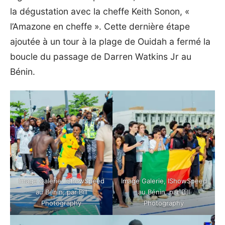
la dégustation avec
la cheffe Keith Sonon
, «
l’Amazone en cheffe ». Cette dernière étape
ajoutée à un tour à la plage de Ouidah a fermé la
boucle du passage de Darren Watkins Jr au
Bénin.
Image Galerie, IShowSpeed
Image Galerie, IShowSpeed
au Bénin, par Bill
au Bénin, par Bill
Photography
Photography