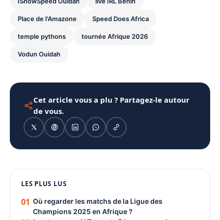
IShowSpeed Ouidah
live IRL Bénin
Place de l'Amazone
Speed Does Africa
temple pythons
tournée Afrique 2026
Vodun Ouidah
Cet article vous a plu ? Partagez-le autour
de vous.
1080 × 1350
LES PLUS LUS
PUBLICITÉ
01
Où regarder les matchs de la Ligue des
Champions 2025 en Afrique ?