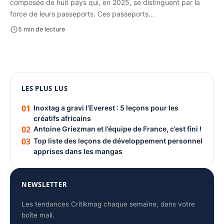
composée de huit pays qui, en 2025, se distinguent par la
force de leurs passeports. Ces passeports…
5 min de lecture
1080 × 1350
PUBLICITÉ
LES PLUS LUS
01
Inoxtag a gravi l’Everest : 5 leçons pour les
créatifs africains
02
Antoine Griezman et l’équipe de France, c’est fini !
03
Top liste des leçons de développement personnel
apprises dans les mangas
NEWSLETTER
Les tendances Critikmag chaque semaine, dans votre
boîte mail.