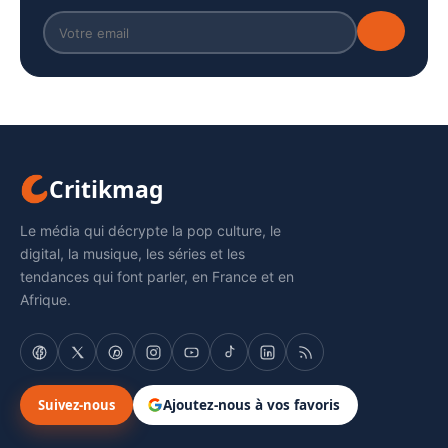
Critikmag
Le média qui décrypte la pop culture, le
digital, la musique, les séries et les
tendances qui font parler, en France et en
Afrique.
Suivez-nous
Ajoutez-nous à vos favoris