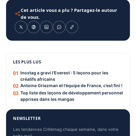
Cet article vous a plu ? Partagez-le autour
de vous.
1080 × 1350
LES PLUS LUS
PUBLICITÉ
01
Inoxtag a gravi l’Everest : 5 leçons pour les
créatifs africains
02
Antoine Griezman et l’équipe de France, c’est fini !
03
Top liste des leçons de développement personnel
apprises dans les mangas
NEWSLETTER
Les tendances Critikmag chaque semaine, dans votre