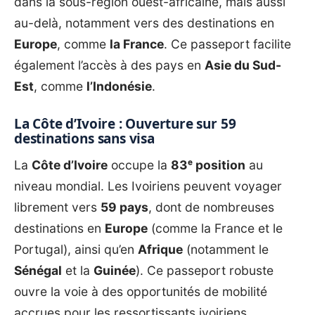
dans la sous-région ouest-africaine, mais aussi
au-delà, notamment vers des destinations en
Europe
, comme
la France
. Ce passeport facilite
également l’accès à des pays en
Asie du Sud-
Est
, comme
l’Indonésie
.
La Côte d’Ivoire : Ouverture sur 59
destinations sans visa
La
Côte d’Ivoire
occupe la
83ᵉ position
au
niveau mondial. Les Ivoiriens peuvent voyager
librement vers
59 pays
, dont de nombreuses
destinations en
Europe
(comme la France et le
Portugal), ainsi qu’en
Afrique
(notamment le
Sénégal
et la
Guinée
). Ce passeport robuste
ouvre la voie à des opportunités de mobilité
accrues pour les ressortissants ivoiriens.