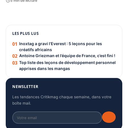
5 min de lecture
1080 × 1350
LES PLUS LUS
PUBLICITÉ
01
Inoxtag a gravi l’Everest : 5 leçons pour les
créatifs africains
02
Antoine Griezman et l’équipe de France, c’est fini !
03
Top liste des leçons de développement personnel
apprises dans les mangas
NEWSLETTER
Les tendances Critikmag chaque semaine, dans votre
boîte mail.