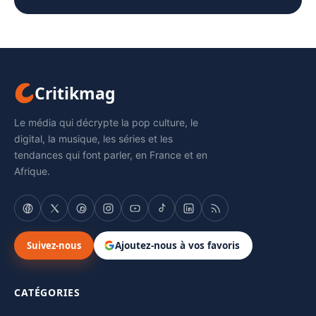
Critikmag
Le média qui décrypte la pop culture, le
digital, la musique, les séries et les
tendances qui font parler, en France et en
Afrique.
Suivez-nous
Ajoutez-nous à vos favoris
CATÉGORIES