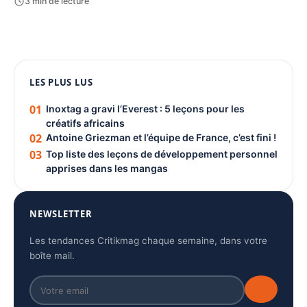
3 min de lecture
1080 × 1350
PUBLICITÉ
LES PLUS LUS
01
Inoxtag a gravi l’Everest : 5 leçons pour les
créatifs africains
02
Antoine Griezman et l’équipe de France, c’est fini !
03
Top liste des leçons de développement personnel
apprises dans les mangas
NEWSLETTER
Les tendances Critikmag chaque semaine, dans votre
boîte mail.