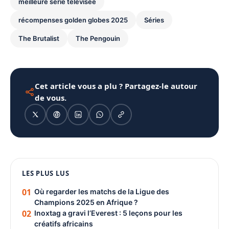
meilleure série télévisée
récompenses golden globes 2025
Séries
The Brutalist
The Pengouin
Cet article vous a plu ? Partagez-le autour
de vous.
1080 × 1350
LES PLUS LUS
PUBLICITÉ
01
Où regarder les matchs de la Ligue des
Champions 2025 en Afrique ?
02
Inoxtag a gravi l’Everest : 5 leçons pour les
créatifs africains