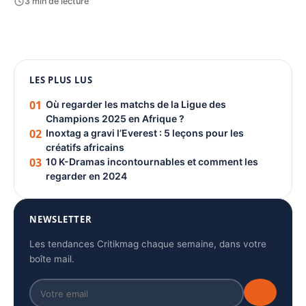
3 min de lecture
1080 × 1350
LES PLUS LUS
PUBLICITÉ
01
Où regarder les matchs de la Ligue des
Champions 2025 en Afrique ?
02
Inoxtag a gravi l’Everest : 5 leçons pour les
créatifs africains
03
10 K-Dramas incontournables et comment les
regarder en 2024
NEWSLETTER
Les tendances Critikmag chaque semaine, dans votre
boîte mail.