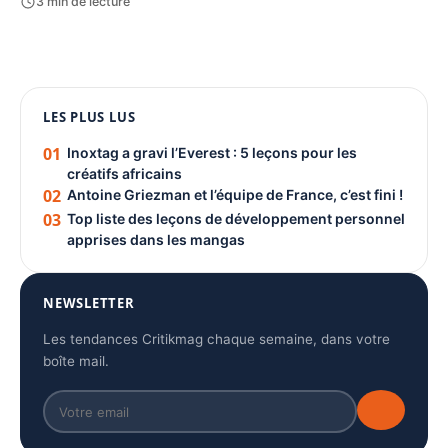
3 min de lecture
1080 × 1350
LES PLUS LUS
PUBLICITÉ
01
Inoxtag a gravi l’Everest : 5 leçons pour les
créatifs africains
02
Antoine Griezman et l’équipe de France, c’est fini !
03
Top liste des leçons de développement personnel
apprises dans les mangas
NEWSLETTER
Les tendances Critikmag chaque semaine, dans votre
boîte mail.