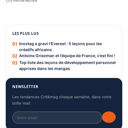
5 min de lecture
1080 × 1350
LES PLUS LUS
PUBLICITÉ
01
Inoxtag a gravi l’Everest : 5 leçons pour les
créatifs africains
02
Antoine Griezman et l’équipe de France, c’est fini !
03
Top liste des leçons de développement personnel
apprises dans les mangas
NEWSLETTER
Les tendances Critikmag chaque semaine, dans votre
boîte mail.