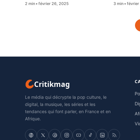
2 min
février 26, 2025
3 min
février
C
Critikmag
Po
Le média qui décrypte la pop culture, le
Di
digital, la musique, les séries et les
tendances qui font parler, en France et en
Af
Afrique.
Vi