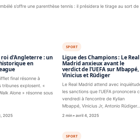
bélé s’offre une parenthèse tennis : il présidera le tirage au sort de
SPORT
 roi d’Angleterre : un
Ligue des Champions : Le Real
historique en
Madrid anxieux avant le
League
verdict de l’UEFA sur Mbappé,
Vinicius et Rüdiger
fflet final résonne à
Le Real Madrid attend avec inquiétud
es tribunes explosent. «
les sanctions que l’UEFA prononcera c
 Walk Alone » résonne sous
vendredi à l’encontre de Kylian
Mbappé, Vinicius Jr, Antonio Rüdiger
8, 2025
2 min
avril 4, 2025
SPORT