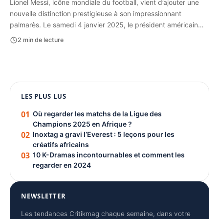
Lionel Messi, icône mondiale du football, vient d’ajouter une
nouvelle distinction prestigieuse à son impressionnant
palmarès. Le samedi 4 janvier 2025, le président américain…
2 min de lecture
1080 × 1350
LES PLUS LUS
PUBLICITÉ
01
Où regarder les matchs de la Ligue des
Champions 2025 en Afrique ?
02
Inoxtag a gravi l’Everest : 5 leçons pour les
créatifs africains
03
10 K-Dramas incontournables et comment les
regarder en 2024
NEWSLETTER
Les tendances Critikmag chaque semaine, dans votre