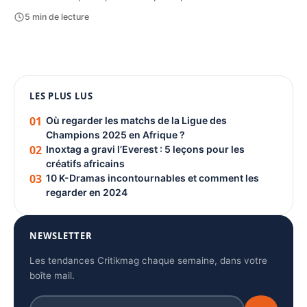
5 min de lecture
1080 × 1350
LES PLUS LUS
PUBLICITÉ
01
Où regarder les matchs de la Ligue des
Champions 2025 en Afrique ?
02
Inoxtag a gravi l’Everest : 5 leçons pour les
créatifs africains
03
10 K-Dramas incontournables et comment les
regarder en 2024
NEWSLETTER
Les tendances Critikmag chaque semaine, dans votre
boîte mail.