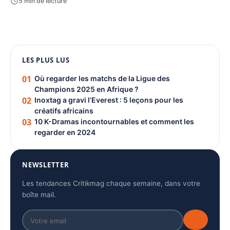
5 min de lecture
1080 × 1350
LES PLUS LUS
PUBLICITÉ
01
Où regarder les matchs de la Ligue des
Champions 2025 en Afrique ?
02
Inoxtag a gravi l’Everest : 5 leçons pour les
créatifs africains
03
10 K-Dramas incontournables et comment les
regarder en 2024
NEWSLETTER
Les tendances Critikmag chaque semaine, dans votre
boîte mail.