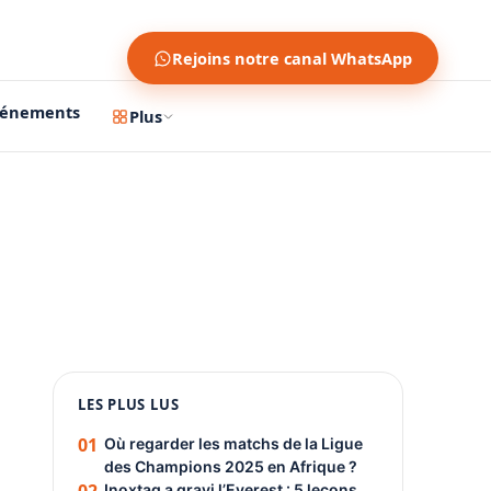
Rejoins notre canal WhatsApp
vénements
Plus
1200 × 630
1080 × 1350
LES PLUS LUS
PUBLICITÉ
01
Où regarder les matchs de la Ligue
des Champions 2025 en Afrique ?
Inoxtag a gravi l’Everest : 5 leçons