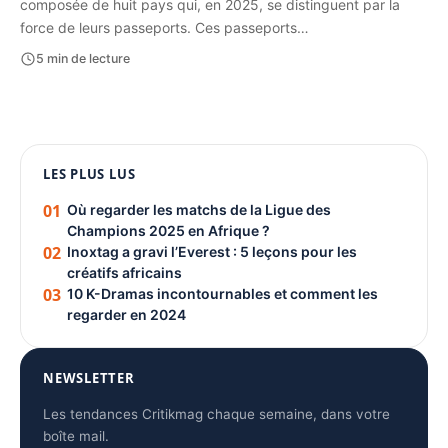
composée de huit pays qui, en 2025, se distinguent par la
force de leurs passeports. Ces passeports…
5 min de lecture
1080 × 1350
LES PLUS LUS
PUBLICITÉ
01
Où regarder les matchs de la Ligue des
Champions 2025 en Afrique ?
02
Inoxtag a gravi l’Everest : 5 leçons pour les
créatifs africains
03
10 K-Dramas incontournables et comment les
regarder en 2024
NEWSLETTER
Les tendances Critikmag chaque semaine, dans votre
boîte mail.