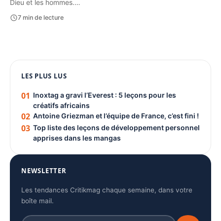
Dieu et les hommes.…
7 min de lecture
1080 × 1350
PUBLICITÉ
LES PLUS LUS
01
Inoxtag a gravi l’Everest : 5 leçons pour les
créatifs africains
02
Antoine Griezman et l’équipe de France, c’est fini !
03
Top liste des leçons de développement personnel
apprises dans les mangas
NEWSLETTER
Les tendances Critikmag chaque semaine, dans votre
boîte mail.