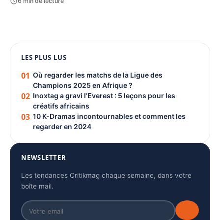
6 min de lecture
1080 × 1350
LES PLUS LUS
PUBLICITÉ
01
Où regarder les matchs de la Ligue des
Champions 2025 en Afrique ?
02
Inoxtag a gravi l’Everest : 5 leçons pour les
créatifs africains
03
10 K-Dramas incontournables et comment les
regarder en 2024
NEWSLETTER
Les tendances Critikmag chaque semaine, dans votre
boîte mail.