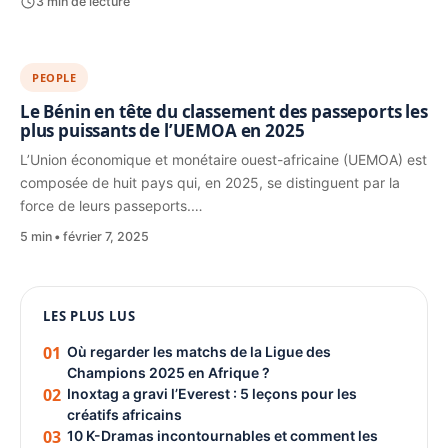
3 min de lecture
PEOPLE
Le Bénin en tête du classement des passeports les
plus puissants de l’UEMOA en 2025
L’Union économique et monétaire ouest-africaine (UEMOA) est
composée de huit pays qui, en 2025, se distinguent par la
force de leurs passeports.…
5 min
février 7, 2025
1080 × 1350
LES PLUS LUS
PUBLICITÉ
01
Où regarder les matchs de la Ligue des
Champions 2025 en Afrique ?
02
Inoxtag a gravi l’Everest : 5 leçons pour les
créatifs africains
03
10 K-Dramas incontournables et comment les