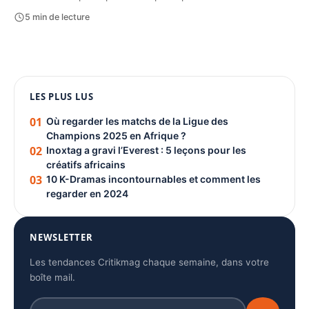
5 min de lecture
1080 × 1350
LES PLUS LUS
PUBLICITÉ
01
Où regarder les matchs de la Ligue des
Champions 2025 en Afrique ?
02
Inoxtag a gravi l’Everest : 5 leçons pour les
créatifs africains
03
10 K-Dramas incontournables et comment les
regarder en 2024
NEWSLETTER
Les tendances Critikmag chaque semaine, dans votre
boîte mail.