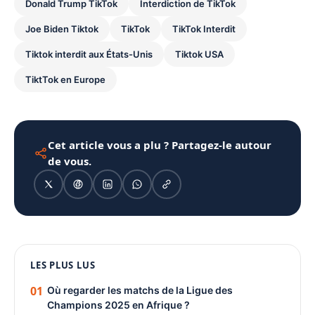
Donald Trump TikTok
Interdiction de TikTok
Joe Biden Tiktok
TikTok
TikTok Interdit
Tiktok interdit aux États-Unis
Tiktok USA
TiktTok en Europe
Cet article vous a plu ? Partagez-le autour
de vous.
1080 × 1350
LES PLUS LUS
PUBLICITÉ
01
Où regarder les matchs de la Ligue des
Champions 2025 en Afrique ?