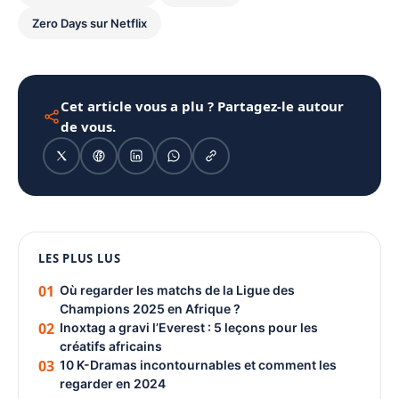
Zero Days sur Netflix
Cet article vous a plu ? Partagez-le autour
de vous.
1080 × 1350
LES PLUS LUS
PUBLICITÉ
01
Où regarder les matchs de la Ligue des
Champions 2025 en Afrique ?
02
Inoxtag a gravi l’Everest : 5 leçons pour les
créatifs africains
03
10 K-Dramas incontournables et comment les
regarder en 2024