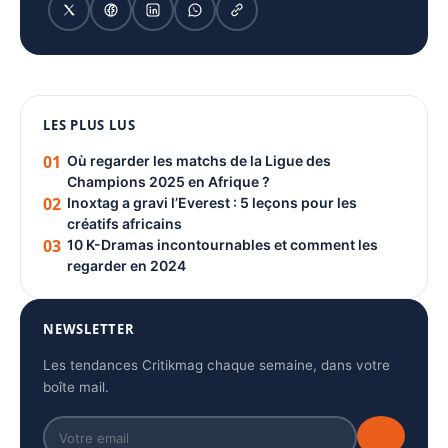
1080 × 1350
LES PLUS LUS
PUBLICITÉ
01
Où regarder les matchs de la Ligue des
Champions 2025 en Afrique ?
02
Inoxtag a gravi l’Everest : 5 leçons pour les
créatifs africains
03
10 K-Dramas incontournables et comment les
regarder en 2024
NEWSLETTER
Les tendances Critikmag chaque semaine, dans votre
boîte mail.