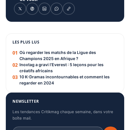
1080 × 1350
LES PLUS LUS
PUBLICITÉ
01
Où regarder les matchs de la Ligue des
Champions 2025 en Afrique ?
02
Inoxtag a gravi l’Everest : 5 leçons pour les
créatifs africains
03
10 K-Dramas incontournables et comment les
regarder en 2024
NEWSLETTER
Les tendances Critikmag chaque semaine, dans votre
boîte mail.