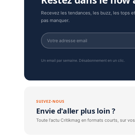
Recevez les tendances, les buzz, les tops et
pas manquer.
Un email par semaine. Désabonnement en un clic.
SUIVEZ-NOUS
Envie d'aller plus loin ?
Toute l'actu Critikmag en formats courts, sur vo