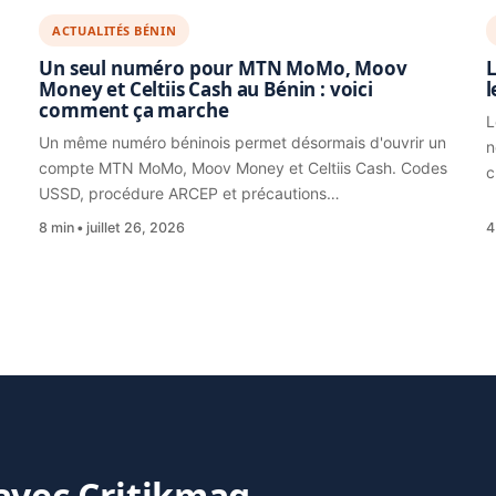
ACTUALITÉS BÉNIN
Un seul numéro pour MTN MoMo, Moov
L
Money et Celtiis Cash au Bénin : voici
l
comment ça marche
L
Un même numéro béninois permet désormais d'ouvrir un
n
compte MTN MoMo, Moov Money et Celtiis Cash. Codes
c
USSD, procédure ARCEP et précautions…
8 min
juillet 26, 2026
4
 avec Critikmag