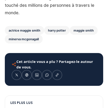
touché des millions de personnes à travers le
monde.
actrice maggie smith
harry potter
maggie smith
minerva mcgonagall
Cet article vous a plu ? Partagez-le autour
de vous.
1080 × 1350
LES PLUS LUS
PUBLICITÉ