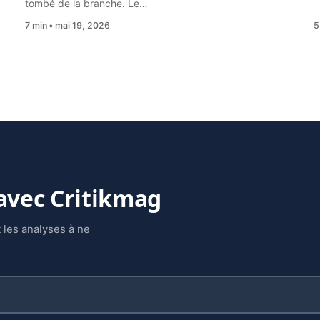
tombé de la branche. Le…
7 min
mai 19, 2026
5
 avec Critikmag
 les analyses à ne