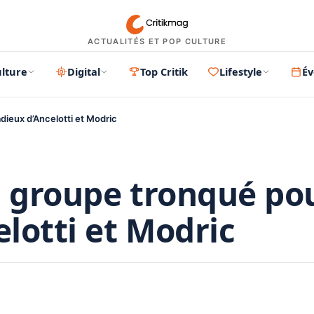
ACTUALITÉS ET POP CULTURE
lture
Digital
Top Critik
Lifestyle
É
adieux d’Ancelotti et Modric
n groupe tronqué po
elotti et Modric