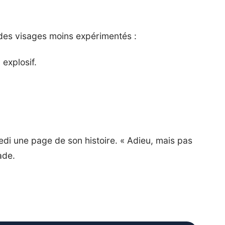
r des visages moins expérimentés :
l explosif.
.
medi une page de son histoire. « Adieu, mais pas
ade.