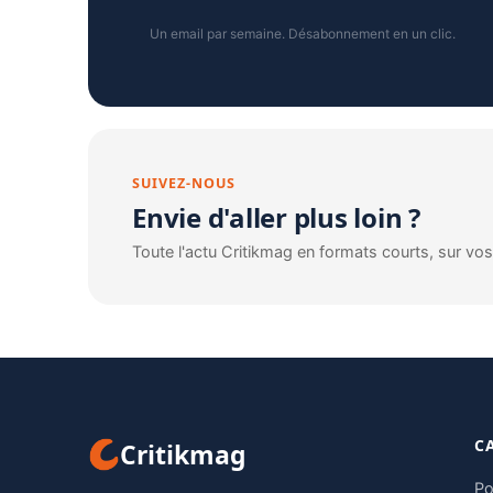
Un email par semaine. Désabonnement en un clic.
SUIVEZ-NOUS
Envie d'aller plus loin ?
Toute l'actu Critikmag en formats courts, sur vo
C
Critikmag
Po