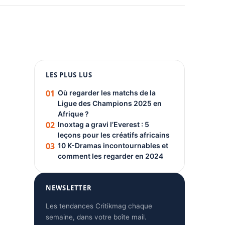
1080 × 1350
LES PLUS LUS
PUBLICITÉ
01
Où regarder les matchs de la
Ligue des Champions 2025 en
Afrique ?
02
Inoxtag a gravi l’Everest : 5
leçons pour les créatifs africains
03
10 K-Dramas incontournables et
comment les regarder en 2024
NEWSLETTER
Les tendances Critikmag chaque
semaine, dans votre boîte mail.