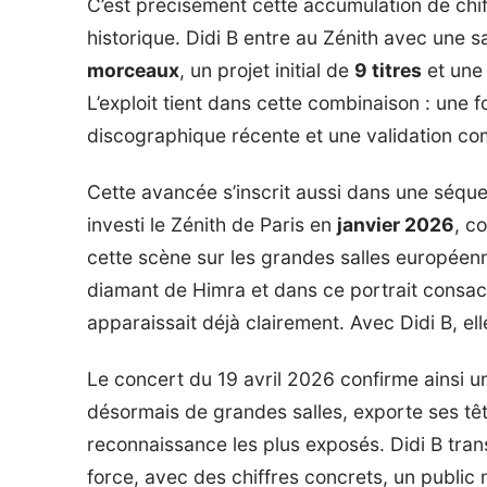
C’est précisément cette accumulation de chi
historique. Didi B entre au Zénith avec une s
morceaux
, un projet initial de
9 titres
et une 
L’exploit tient dans cette combinaison : une 
discographique récente et une validation com
Cette avancée s’inscrit aussi dans une séquen
investi le Zénith de Paris en
janvier 2026
, c
cette scène sur les grandes salles europée
diamant de Himra
et dans
ce portrait consa
apparaissait déjà clairement. Avec Didi B, el
Le concert du 19 avril 2026 confirme ainsi une
désormais de grandes salles, exporte ses tête
reconnaissance les plus exposés. Didi B tra
force, avec des chiffres concrets, un public 