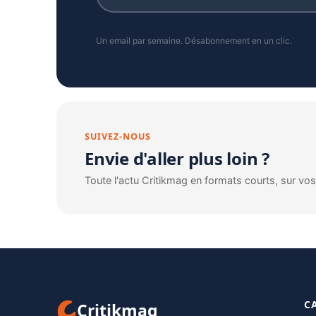
Un email par semaine. Désabonnement en un clic.
SUIVEZ-NOUS
Envie d'aller plus loin ?
Toute l'actu Critikmag en formats courts, sur vo
C
Critikmag