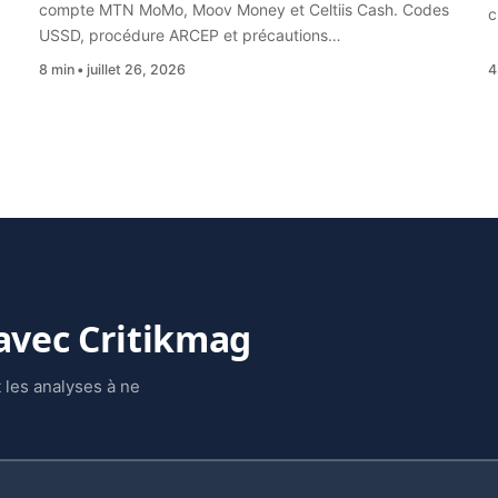
compte MTN MoMo, Moov Money et Celtiis Cash. Codes
c
USSD, procédure ARCEP et précautions…
8 min
juillet 26, 2026
4
 avec Critikmag
 les analyses à ne