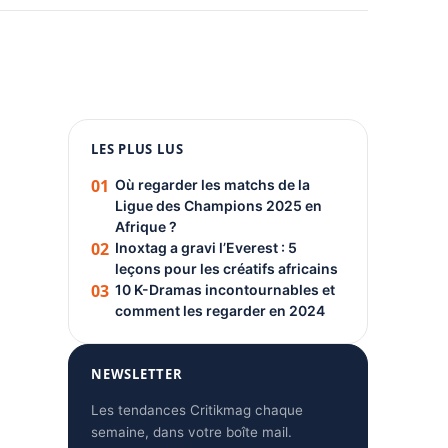
1080 × 1350
LES PLUS LUS
PUBLICITÉ
01
Où regarder les matchs de la
Ligue des Champions 2025 en
Afrique ?
02
Inoxtag a gravi l’Everest : 5
leçons pour les créatifs africains
03
10 K-Dramas incontournables et
comment les regarder en 2024
NEWSLETTER
Les tendances Critikmag chaque
semaine, dans votre boîte mail.