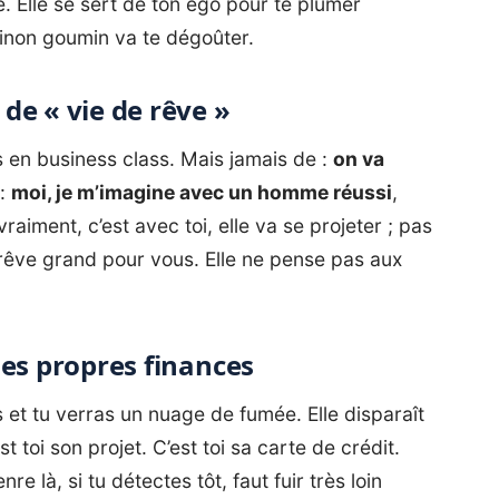
e. Elle se sert de ton égo pour te plumer
sinon
goumin
va te dégoûter.
 de « vie de rêve »
 en business class. Mais jamais de :
on va
 :
moi, je m’imagine avec un homme réussi
,
vraiment, c’est avec toi, elle va se projeter ; pas
rêve grand pour vous. Elle ne pense pas aux
 ses propres finances
s et tu verras un nuage de fumée. Elle disparaît
t toi son projet. C’est toi sa carte de crédit.
e là, si tu détectes tôt, faut fuir très loin