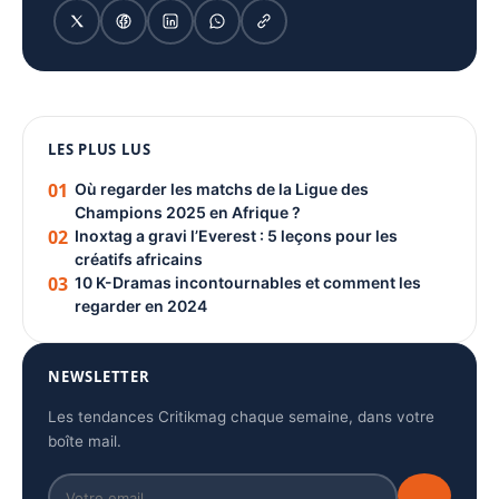
1080 × 1350
LES PLUS LUS
PUBLICITÉ
01
Où regarder les matchs de la Ligue des
Champions 2025 en Afrique ?
02
Inoxtag a gravi l’Everest : 5 leçons pour les
créatifs africains
03
10 K-Dramas incontournables et comment les
regarder en 2024
NEWSLETTER
Les tendances Critikmag chaque semaine, dans votre
boîte mail.