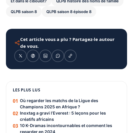
Et dans le ciboulot?
QLPB histoire des noms de famille
QLPB saison 8
QLPB saison 8 épisode 8
Cet article vous a plu ? Partagez-le autour
de vous.
1080 × 1350
LES PLUS LUS
PUBLICITÉ
01
Où regarder les matchs de la Ligue des
Champions 2025 en Afrique ?
02
Inoxtag a gravi l’Everest : 5 leçons pour les
créatifs africains
03
10 K-Dramas incontournables et comment les
regarder en 2024