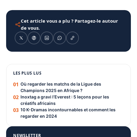
Cet article vous a plu ? Partagez-le autour
de vous.
1080 × 1350
LES PLUS LUS
PUBLICITÉ
01
Où regarder les matchs de la Ligue des
Champions 2025 en Afrique ?
02
Inoxtag a gravi l’Everest : 5 leçons pour les
créatifs africains
03
10 K-Dramas incontournables et comment les
regarder en 2024
NEWSLETTER