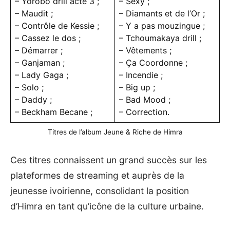
– Yorobo drill acte 3 ;
– Sexy ;
– Maudit ;
– Diamants et de l’Or ;
– Contrôle de Kessie ;
– Y a pas mouzingue ;
– Cassez le dos ;
– Tchoumakaya drill ;
– Démarrer ;
– Vêtements ;
– Ganjaman ;
– Ça Coordonne ;
– Lady Gaga ;
– Incendie ;
– Solo ;
– Big up ;
– Daddy ;
– Bad Mood ;
– Beckham Becane ;
– Correction.
Titres de l’album Jeune & Riche de Himra
Ces titres connaissent un grand succès sur les
plateformes de streaming et auprès de la
jeunesse ivoirienne, consolidant la position
d’Himra en tant qu’icône de la culture urbaine.