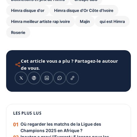
Himra disque d'or
Himra disque d'Or Côte d'Ivoire
Himra meilleur artiste rap ivoire
Majin
qui est Himra
Roserie
Cet article vous a plu ? Partagez-le autour
de vous.
1080 × 1350
LES PLUS LUS
PUBLICITÉ
01
Où regarder les matchs de la Ligue des
Champions 2025 en Afrique ?
Inoxtag a gravi l’Everest : 5 leçons pour les