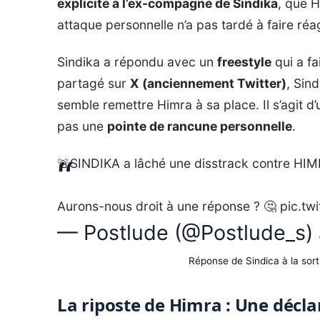
explicite à l’ex-compagne de Sindika
, que H
attaque personnelle n’a pas tardé à faire réag
Sindika a répondu avec un
freestyle
qui a fa
partagé sur
X (anciennement Twitter)
, Sin
semble remettre
Himra
à sa place. Il s’agit 
pas une
pointe de rancune personnelle
.
🚨SINDIKA a lâché une disstrack contre HIM
Aurons-nous droit à une réponse ? 🤔
pic.tw
— Postlude (@Postlude_s)
Réponse de Sindica à la sort
La riposte de Himra : Une décla