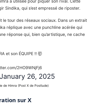
imra a utilisée pour piquer son rival. Cette
ir Sindika, qui s’est empressé de riposter.
it le tour des réseaux sociaux. Dans un extrait
dika réplique avec une punchline acérée qui
d’une réponse qui, bien qu’artistique, ne cache
RA et son ÉQUIPE !! 🤯
itter.com/2HO9WNjFj6
January 26, 2025
ie de Himra (Post X de Postlude)
ration sur X