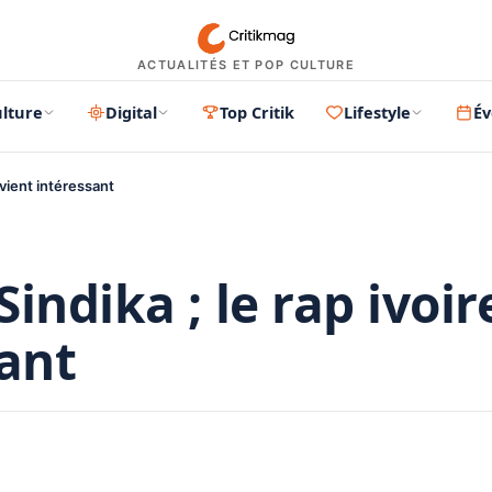
ACTUALITÉS ET POP CULTURE
lture
Digital
Top Critik
Lifestyle
É
evient intéressant
indika ; le rap ivoir
sant