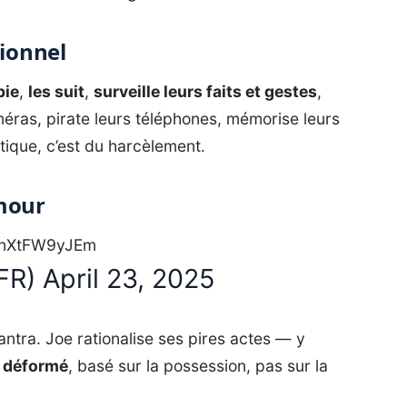
sionnel
pie
,
les suit
,
surveille leurs faits et gestes
,
améras, pirate leurs téléphones, mémorise leurs
tique, c’est du harcèlement.
amour
m/nXtFW9yJEm
xFR)
April 23, 2025
 mantra. Joe rationalise ses pires actes — y
 déformé
, basé sur la possession, pas sur la