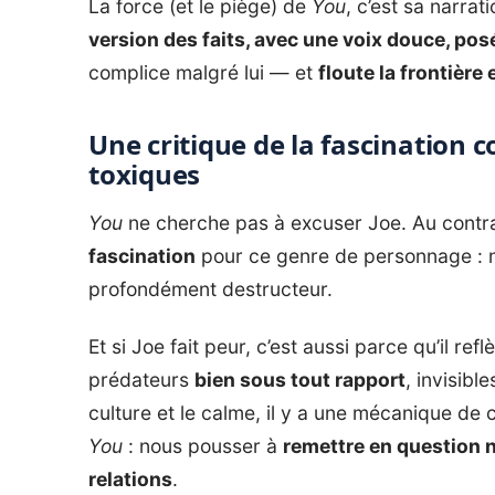
La force (et le piège) de
You
, c’est sa narra
version des faits, avec une voix douce, posé
complice malgré lui — et
floute la frontière
Une critique de la fascination 
toxiques
You
ne cherche pas à excuser Joe. Au contrai
fascination
pour ce genre de personnage : m
profondément destructeur.
Et si Joe fait peur, c’est aussi parce qu’il ref
prédateurs
bien sous tout rapport
, invisib
culture et le calme, il y a une mécanique de co
You
: nous pousser à
remettre en question n
relations
.