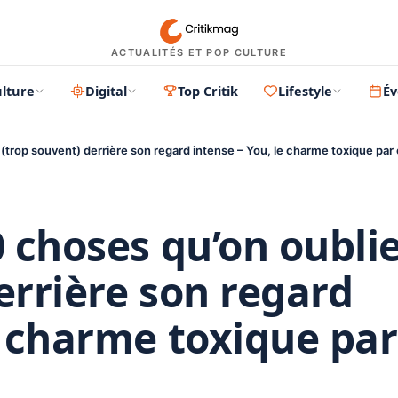
ACTUALITÉS ET POP CULTURE
lture
Digital
Top Critik
Lifestyle
É
 (trop souvent) derrière son regard intense – You, le charme toxique par
0 choses qu’on oubli
errière son regard
e charme toxique par