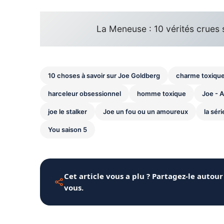
La Meneuse : 10 vérités crues su
10 choses à savoir sur Joe Goldberg
charme toxique
harceleur obsessionnel
homme toxique
Joe - 
joe le stalker
Joe un fou ou un amoureux
la sér
You saison 5
Cet article vous a plu ? Partagez-le autour
vous.