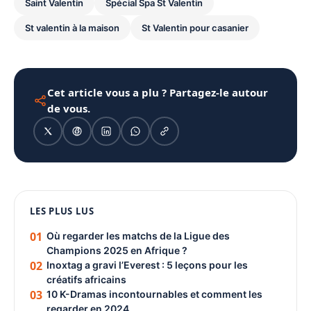
Saint Valentin
Spécial Spa St Valentin
St valentin à la maison
St Valentin pour casanier
Cet article vous a plu ? Partagez-le autour
de vous.
1080 × 1350
LES PLUS LUS
PUBLICITÉ
01
Où regarder les matchs de la Ligue des
Champions 2025 en Afrique ?
02
Inoxtag a gravi l’Everest : 5 leçons pour les
créatifs africains
03
10 K-Dramas incontournables et comment les
regarder en 2024