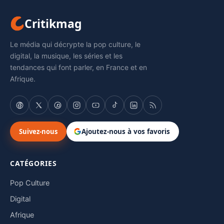
Critikmag
Le média qui décrypte la pop culture, le
digital, la musique, les séries et les
tendances qui font parler, en France et en
Afrique.
Suivez-nous
Ajoutez-nous à vos favoris
CATÉGORIES
Pop Culture
Digital
Afrique