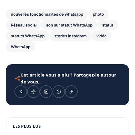
nouvelles fonctionnalités de whatsapp
photo
Réseau social
son sur statut WhatsApp
statut
statuts WhatsApp
stories instagram
vidéo
WhatsApp
Cet article vous a plu ? Partagez-le autour
de vous.
1080 × 1350
LES PLUS LUS
PUBLICITÉ