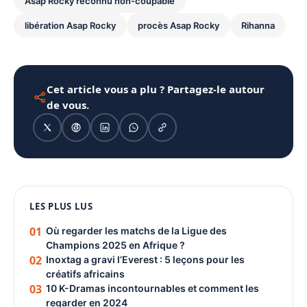
Asap Rocky reconnu non-coupable
libération Asap Rocky
procès Asap Rocky
Rihanna
Cet article vous a plu ? Partagez-le autour
de vous.
1080 × 1350
LES PLUS LUS
PUBLICITÉ
01
Où regarder les matchs de la Ligue des
Champions 2025 en Afrique ?
02
Inoxtag a gravi l’Everest : 5 leçons pour les
créatifs africains
03
10 K-Dramas incontournables et comment les
regarder en 2024