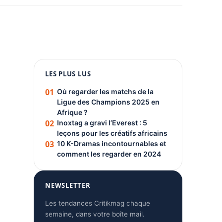
1080 × 1350
LES PLUS LUS
PUBLICITÉ
01
Où regarder les matchs de la
Ligue des Champions 2025 en
Afrique ?
02
Inoxtag a gravi l’Everest : 5
leçons pour les créatifs africains
03
10 K-Dramas incontournables et
comment les regarder en 2024
NEWSLETTER
Les tendances Critikmag chaque
semaine, dans votre boîte mail.