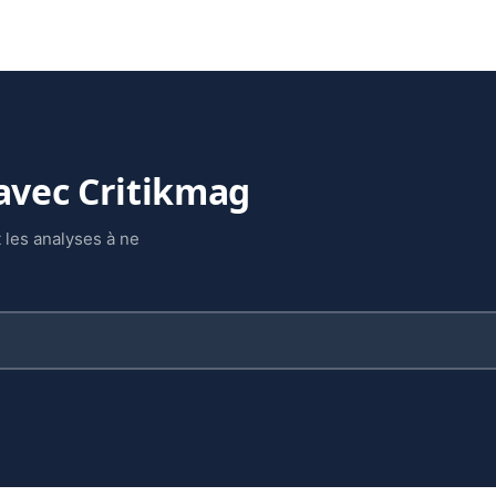
 avec Critikmag
 les analyses à ne