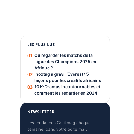
1080 × 1350
LES PLUS LUS
PUBLICITÉ
01
Où regarder les matchs de la
Ligue des Champions 2025 en
Afrique ?
02
Inoxtag a gravi l’Everest : 5
leçons pour les créatifs africains
03
10 K-Dramas incontournables et
comment les regarder en 2024
NEWSLETTER
Les tendances Critikmag chaque
semaine, dans votre boîte mail.