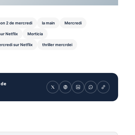
ison 2 de mercredi
la main
Mercredi
ur Netflix
Morticia
rcredi sur Netflix
thriller mercrdei
 de