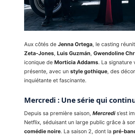
Aux côtés de
Jenna Ortega
, le casting réun
Zeta-Jones
,
Luis Guzmán
,
Gwendoline Chri
iconique de
Morticia Addams
. La signature 
présente, avec un
style gothique
, des déco
inquiétante et fascinante.
Mercredi : Une série qui contin
Depuis sa première saison,
Mercredi
s’est i
Netflix, séduisant un large public grâce à so
comédie noire
. La saison 2, dont la
pré-ban