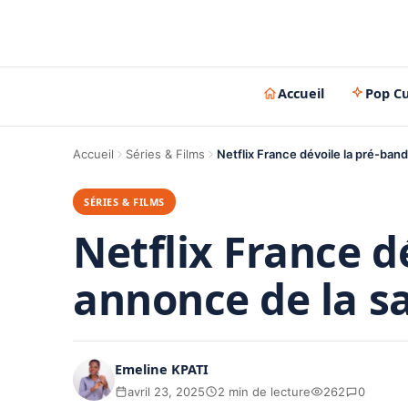
Accueil
Pop Cu
Accueil
Séries & Films
Netflix France dévoile la pré-ban
SÉRIES & FILMS
Netflix France d
annonce de la s
Emeline KPATI
avril 23, 2025
2 min de lecture
262
0