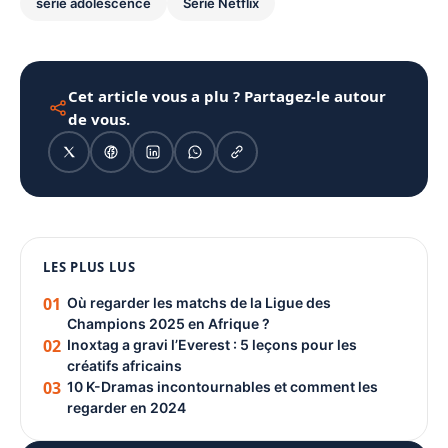
série adolescence
Série Netflix
Cet article vous a plu ? Partagez-le autour
de vous.
1080 × 1350
LES PLUS LUS
PUBLICITÉ
01
Où regarder les matchs de la Ligue des
Champions 2025 en Afrique ?
02
Inoxtag a gravi l’Everest : 5 leçons pour les
créatifs africains
03
10 K-Dramas incontournables et comment les
regarder en 2024