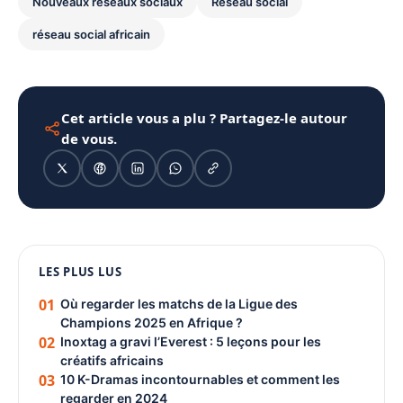
Nouveaux réseaux sociaux
Réseau social
réseau social africain
Cet article vous a plu ? Partagez-le autour
de vous.
1080 × 1350
LES PLUS LUS
PUBLICITÉ
01
Où regarder les matchs de la Ligue des
Champions 2025 en Afrique ?
02
Inoxtag a gravi l’Everest : 5 leçons pour les
créatifs africains
03
10 K-Dramas incontournables et comment les
regarder en 2024