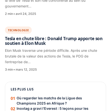
la tête de Tesla et son rôle controversé au sein du
gouvernement…
2 min
avril 24, 2025
TECHNOLOGIE
Tesla en chute libre : Donald Trump apporte son
soutien à Elon Musk
Elon Musk traverse une période difficile. Après une chute
brutale de la valeur des actions de Tesla, le PDG de
l’entreprise de…
3 min
mars 12, 2025
1080 × 1350
LES PLUS LUS
PUBLICITÉ
01
Où regarder les matchs de la Ligue des
Champions 2025 en Afrique ?
02
Inoxtag a gravi l’Everest : 5 leçons pour les