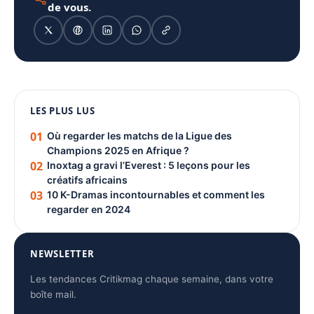
de vous.
1080 × 1350
LES PLUS LUS
PUBLICITÉ
01
Où regarder les matchs de la Ligue des
Champions 2025 en Afrique ?
02
Inoxtag a gravi l’Everest : 5 leçons pour les
créatifs africains
03
10 K-Dramas incontournables et comment les
regarder en 2024
NEWSLETTER
Les tendances Critikmag chaque semaine, dans votre
boîte mail.