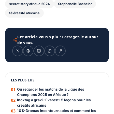
secret story afrique 2024
Stephanelle Bachelor
téléréalité africaine
Cet article vous a plu ? Partagez-le autour
de vous.
1080 × 1350
LES PLUS LUS
PUBLICITÉ
01
Où regarder les matchs de la Ligue des
Champions 2025 en Afrique ?
02
Inoxtag a gravi l’Everest : 5 leçons pour les
créatifs africains
03
10 K-Dramas incontournables et comment les