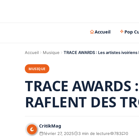
Accueil
Pop Cu
Accueil
Musique
TRACE AWARDS : Les artistes ivoirie
MUSIQUE
TRACE AWARDS : L
RAFLENT DES T
CritikMag
février 27, 2025
3 min de lecture
783
0