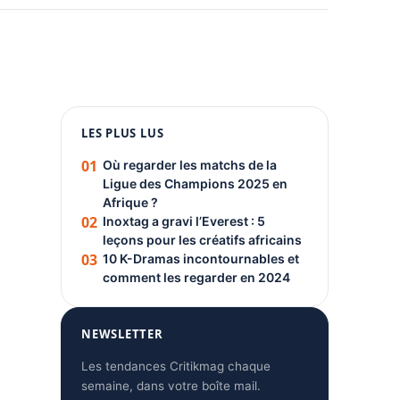
1080 × 1350
LES PLUS LUS
PUBLICITÉ
01
Où regarder les matchs de la
Ligue des Champions 2025 en
Afrique ?
02
Inoxtag a gravi l’Everest : 5
leçons pour les créatifs africains
03
10 K-Dramas incontournables et
comment les regarder en 2024
NEWSLETTER
Les tendances Critikmag chaque
semaine, dans votre boîte mail.