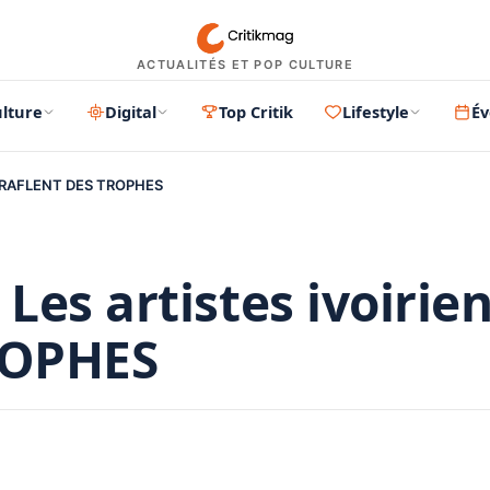
ACTUALITÉS ET POP CULTURE
lture
Digital
Top Critik
Lifestyle
É
ns RAFLENT DES TROPHES
es artistes ivoirie
ROPHES