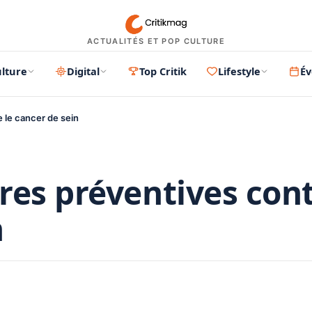
ACTUALITÉS ET POP CULTURE
lture
Digital
Top Critik
Lifestyle
É
 le cancer de sein
res préventives con
n