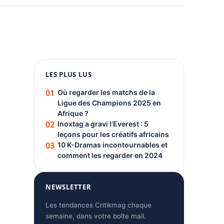
1080 × 1350
LES PLUS LUS
PUBLICITÉ
01
Où regarder les matchs de la
Ligue des Champions 2025 en
Afrique ?
02
Inoxtag a gravi l’Everest : 5
leçons pour les créatifs africains
03
10 K-Dramas incontournables et
comment les regarder en 2024
NEWSLETTER
Les tendances Critikmag chaque
semaine, dans votre boîte mail.