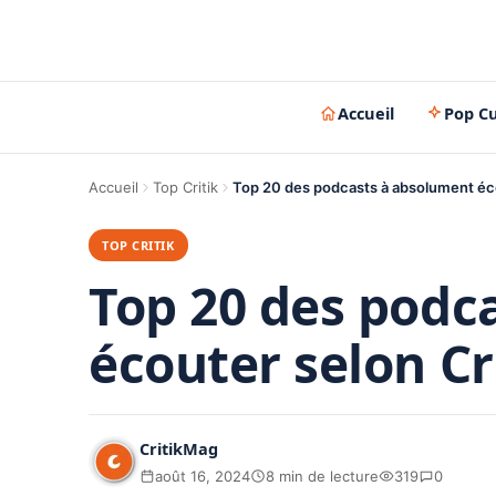
Accueil
Pop Cu
Accueil
Top Critik
Top 20 des podcasts à absolument éc
TOP CRITIK
Top 20 des podc
écouter selon C
CritikMag
août 16, 2024
8 min de lecture
319
0