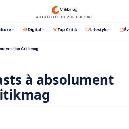
ACTUALITÉS ET POP CULTURE
lture
Digital
Top Critik
Lifestyle
É
outer selon Critikmag
asts à absolument
ritikmag