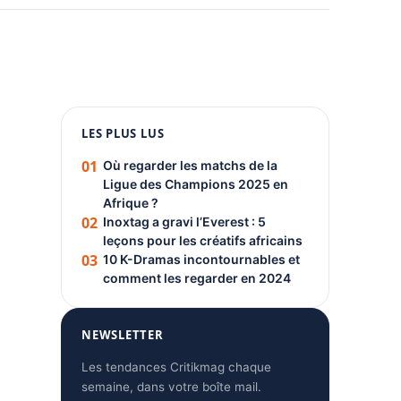
1080 × 1350
LES PLUS LUS
PUBLICITÉ
01
Où regarder les matchs de la
Ligue des Champions 2025 en
Afrique ?
02
Inoxtag a gravi l’Everest : 5
leçons pour les créatifs africains
03
10 K-Dramas incontournables et
comment les regarder en 2024
NEWSLETTER
Les tendances Critikmag chaque
semaine, dans votre boîte mail.