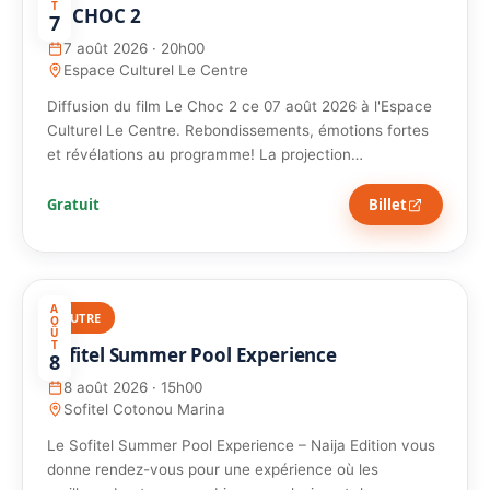
T
LE CHOC 2
7
7 août 2026 · 20h00
Espace Culturel Le Centre
Diffusion du film Le Choc 2 ce 07 août 2026 à l'Espace
Culturel Le Centre. Rebondissements, émotions fortes
et révélations au programme! La projection…
Gratuit
Billet
A
AUTRE
O
Û
T
Sofitel Summer Pool Experience
8
8 août 2026 · 15h00
Sofitel Cotonou Marina
Le Sofitel Summer Pool Experience – Naija Edition vous
donne rendez-vous pour une expérience où les