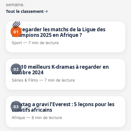
semaine.
Tout le classement
Où regarder les matchs de la Ligue des
01
Champions 2025 en Afrique ?
Sport — 7 min de lecture
Les 10 meilleurs K-dramas à regarder en
02
octobre 2024
Séries & Films — 7 min de lecture
Inoxtag a gravi l’Everest : 5 leçons pour les
03
créatifs africains
Afrique — 8 min de lecture