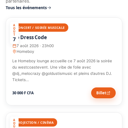
partenaires.
Tous les événements
A
CONCERT / SOIRÉE MUSICALE
O
Û
T
No Dress Code
7
7 août 2026 · 23h00
Homeboy
Le Homeboy lounge accueille ce 7 août 2026 la soirée
du westcoastevent. Une vibe de folie avec
@dj_melocrazy @goldustismusic et pleins d’autres DJ.
Tickets…
30 000 F CFA
Billet
A
PROJECTION / CINÉMA
O
Û